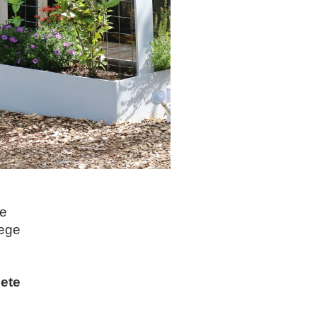
te
Wege
eete