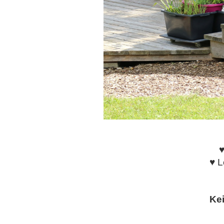
♥
♥ L
Kei