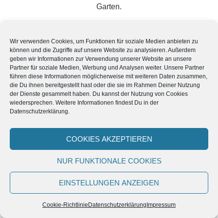
Garten.
5 Gedanken zu „
Die
Wir verwenden Cookies, um Funktionen für soziale Medien anbieten zu
können und die Zugriffe auf unsere Website zu analysieren. Außerdem
Geschichte des
geben wir Informationen zur Verwendung unserer Website an unsere
Partner für soziale Medien, Werbung und Analysen weiter. Unsere Partner
führen diese Informationen möglicherweise mit weiteren Daten zusammen,
Paradiesgartens
“
die Du ihnen bereitgestellt hast oder die sie im Rahmen Deiner Nutzung
der Dienste gesammelt haben. Du kannst der Nutzung von Cookies
wiedersprechen. Weitere Informationen findest Du in der
Datenschutzerklärung.
Kai Ahne
sagt:
18. Mai 2021 um 15:37 Uhr
COOKIES AKZEPTIEREN
Moin ihr Paradiesgärtner! Kenn euch über YouTube.
NUR FUNKTIONALE COOKIES
Geniale Videos und so ein schönes neues Gelände.
Wahnsinn was ihr da schon geleistet habt. Echt toll!
EINSTELLUNGEN ANZEIGEN
ANTWORTEN
Cookie-Richtlinie
Datenschutzerklärung
Impressum