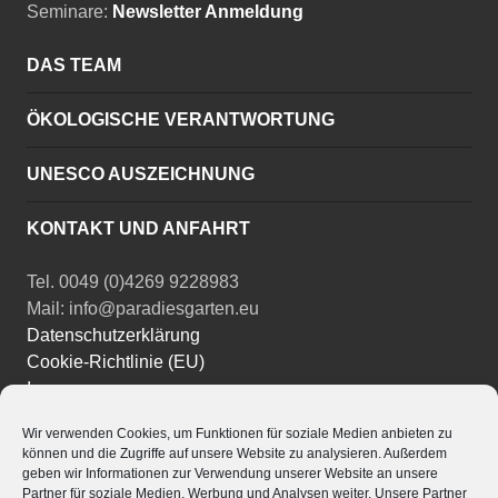
Seminare:
Newsletter Anmeldung
DAS TEAM
ÖKOLOGISCHE VERANTWORTUNG
UNESCO AUSZEICHNUNG
KONTAKT UND ANFAHRT
Tel. 0049 (0)4269 9228983
Mail: info@paradiesgarten.eu
Datenschutzerklärung
Cookie-Richtlinie (EU)
Impressum
Wir verwenden Cookies, um Funktionen für soziale Medien anbieten zu
Instagram
können und die Zugriffe auf unsere Website zu analysieren. Außerdem
Facebook
geben wir Informationen zur Verwendung unserer Website an unsere
YouTube
Partner für soziale Medien, Werbung und Analysen weiter. Unsere Partner