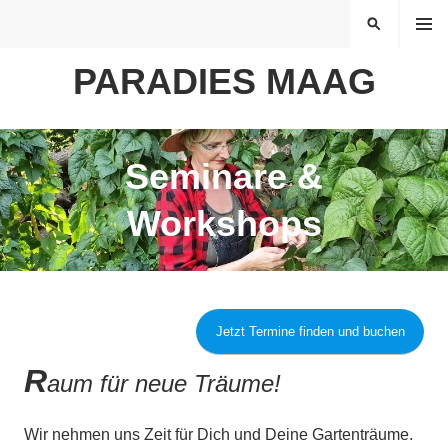
Springe
MENÜ
SUCHEN
zum
Inhalt
PARADIES MAAG
Seminare &
Workshops
Jetzt Termine finden und buchen
R
aum für neue Träume!
Wir nehmen uns Zeit für Dich und Deine Gartenträume.