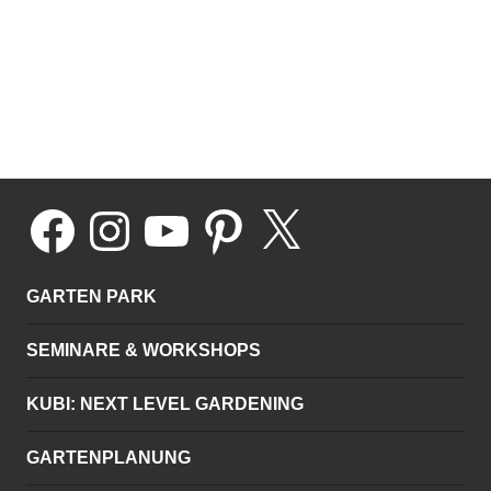
Nachhaltige Geschenke kaufen, Hochwertige Weihnachtsgeschenke,
Hochwertige Geschenke, Garten-Gutschein, Hochwertiges
Geburtstagsgeschenk, Hochwertiges Hochzeitsgeschenk, Hochzeitsgeschenk ab
100 Euro, Gartengeschenke kaufen, Seminar Gutscheine, Kurs Gutscheine,
Gartenkurs Gutscheine, Gartenseminar Gutscheine, Garteseminare in
Niedersachsen für hochwertiges Gartenseminare, Gartenplanungsseminar.
Facebook
Instagram
YouTube
Pinterest
X
GARTEN PARK
SEMINARE & WORKSHOPS
KUBI: NEXT LEVEL GARDENING
GARTENPLANUNG