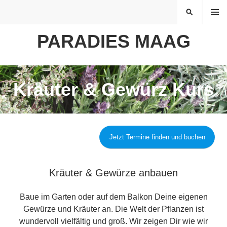
Springe
MENÜ
SUCHEN
zum
Inhalt
PARADIES MAAG
Kräuter & Gewürz Kurs
Jetzt Termine finden und buchen
Kräuter & Gewürze anbauen
Baue im Garten oder auf dem Balkon Deine eigenen
Gewürze und Kräuter an. Die Welt der Pflanzen ist
wundervoll vielfältig und groß. Wir zeigen Dir wie wir