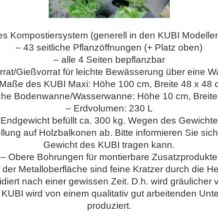
rtes Kompostiersystem (generell in den KUBI Modellen
– 43 seitliche Pflanzöffnungen (+ Platz oben)
– alle 4 Seiten bepflanzbar
rat/Gießvorrat für leichte Bewässerung über eine
 Maße des KUBI Maxi: Höhe 100 cm, Breite 48 x 48 
che Bodenwanne/Wasserwanne: Höhe 10 cm, Breite
– Erdvolumen: 230 L
 Endgewicht befüllt ca. 300 kg. Wegen des Gewichte
tellung auf Holzbalkonen ab.
Bitte informieren Sie sic
Gewicht des KUBI tragen kann.
– Obere Bohrungen für montierbare Zusatzprodukte
 der Metalloberfläche sind feine Kratzer durch die H
diert nach einer gewissen Zeit. D.h. wird gräulicher 
KUBI wird von einem qualitativ gut arbeitenden Un
produziert.