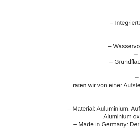
– Integrie
– Wasservor
–
– Grundflä
–
raten wir von einer Aufs
– Material: Auluminium. Auf
Aluminium oxi
– Made in Germany: Der 