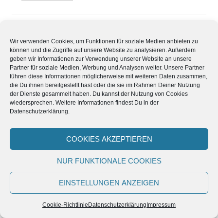
Jan
sagt:
Wir verwenden Cookies, um Funktionen für soziale Medien anbieten zu
8. Februar 2017 um 00:13 Uhr
können und die Zugriffe auf unsere Website zu analysieren. Außerdem
geben wir Informationen zur Verwendung unserer Website an unsere
Hallo,
Partner für soziale Medien, Werbung und Analysen weiter. Unsere Partner
führen diese Informationen möglicherweise mit weiteren Daten zusammen,
kann man denn in den seitlichen Löchern vom KUBI
die Du ihnen bereitgestellt hast oder die sie im Rahmen Deiner Nutzung
auch einfach nur Samen anpflanzen,
der Dienste gesammelt haben. Du kannst der Nutzung von Cookies
oder kann ich dort nur vorgezogene Jungpflanzen
wiedersprechen. Weitere Informationen findest Du in der
Datenschutzerklärung.
setzen?
In den Videos sind es immer schon kleine Pflänzchen.
Vielen Dank für eine Antwort im Voraus und liebe Grüße!
COOKIES AKZEPTIEREN
NUR FUNKTIONALE COOKIES
ANTWORTEN
EINSTELLUNGEN ANZEIGEN
Cookie-Richtlinie
Datenschutzerklärung
Impressum
Rebekka Maag
sagt: