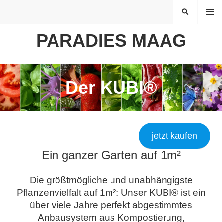
Springe
MENÜ
SUCHEN
zum
Inhalt
PARADIES MAAG
Der KUBI®
jetzt kaufen
Ein ganzer Garten auf 1m²
Die größtmögliche und unabhängigste
Pflanzenvielfalt auf 1m²: Unser KUBI® ist ein
über viele Jahre perfekt abgestimmtes
Anbausystem aus Kompostierung,