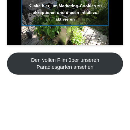
Klicke hier, um Marketing-Cookies zu
akzeptieren und diesen Inhalt zu
aktivieren
Den vollen Film über unseren
Paradiesgarten ansehen
Der KUBI kann vielseitig verwendet werden. Er ist ein Design Hochbeet, ein
Hochbeet für Terrasse, ein Gewächshaus Hochbeet, Mobiles Hochbeet,
platzsparender Trog, Designtrog, hat viele Vorteile gegenüber Wasser
speichernden Töpfen und Trögen, und ist das erste Wasserspeicher Hochbeet. Er
war auch das erste Hochbeet mit Rollen zum schieben – also vollkommen mobil.
Hier kann man Gewächshaus Platz sparen, Terrassenplatz sparen, und
Gartenfläche sinnvoll nutzen. KUBI ist nicht nur ein exklusives Hochbeet, er ist ein
echter Mini Garten für die ganze Familie. Vertikal gärtnern, urban gardening,