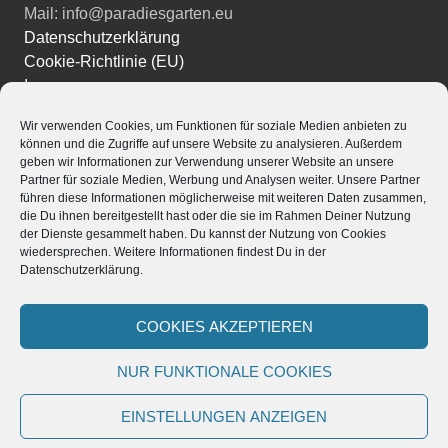
Mail: info@paradiesgarten.eu
Datenschutzerklärung
Cookie-Richtlinie (EU)
Impressum
Wir verwenden Cookies, um Funktionen für soziale Medien anbieten zu
Instagram
können und die Zugriffe auf unsere Website zu analysieren. Außerdem
Facebook
geben wir Informationen zur Verwendung unserer Website an unsere
YouTube
Partner für soziale Medien, Werbung und Analysen weiter. Unsere Partner
führen diese Informationen möglicherweise mit weiteren Daten zusammen,
die Du ihnen bereitgestellt hast oder die sie im Rahmen Deiner Nutzung
der Dienste gesammelt haben. Du kannst der Nutzung von Cookies
wiedersprechen. Weitere Informationen findest Du in der
Datenschutzerklärung.
Powered by
Translate
Stolz präsentiert von WordPress
|
Theme: Edin von
COOKIES AKZEPTIEREN
WordPress.com
.
NUR FUNKTIONALE COOKIES
EINSTELLUNGEN ANZEIGEN