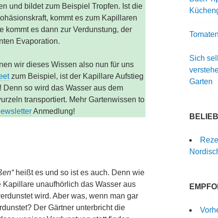
und bildet zum Beispiel Tropfen. Ist die
Kücheng
 Kohäsionskraft, kommt es zum Kapillaren
he kommt es dann zur Verdunstung, der
Tomaten
ten Evaporation.
Sich sel
en wir dieses Wissen also nun für uns
versteh
eet
zum Beispiel, ist der Kapillare Aufstieg
Garten
! Denn so wird das Wasser aus dem
rzeln transportiert. Mehr Gartenwissen to
ewsletter
Anmedlung!
BELIE
Rezep
Nordisch
eßen“
heißt es und so ist es auch. Denn wie
die Kapillare unaufhörlich das Wasser aus
EMPFO
erdunstet wird. Aber was, wenn man gar
dunstet? Der Gärtner unterbricht die
Vorh