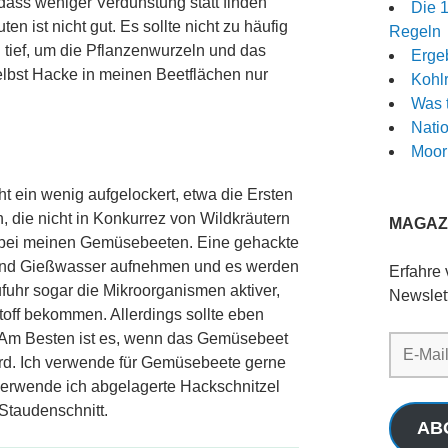
odass weniger Verdunstung statt finden
Die 
en ist nicht gut. Es sollte nicht zu häufig
Regeln
 tief, um die Pflanzenwurzeln und das
Ergeb
elbst Hacke in meinen Beetflächen nur
Kohlr
Was 
Nati
Moor
t ein wenig aufgelockert, etwa die Ersten
, die nicht in Konkurrez von Wildkräutern
MAGAZI
 bei meinen Gemüsebeeten. Eine gehackte
und Gießwasser aufnehmen und es werden
Erfahre
ufuhr sogar die Mikroorganismen aktiver,
Newslet
toff bekommen. Allerdings sollte eben
. Am Besten ist es, wenn das Gemüsebeet
E-
rd. Ich verwende für Gemüsebeete gerne
Mail-
verwende ich abgelagerte Hackschnitzel
Adresse
Staudenschnitt.
AB