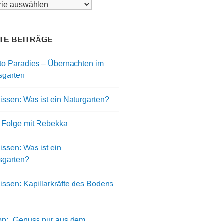
ien
TE BEITRÄGE
to Paradies – Übernachten im
sgarten
ssen: Was ist ein Naturgarten?
 Folge mit Rebekka
ssen: Was ist ein
sgarten?
issen: Kapillarkräfte des Bodens
pp: „Genuss pur aus dem