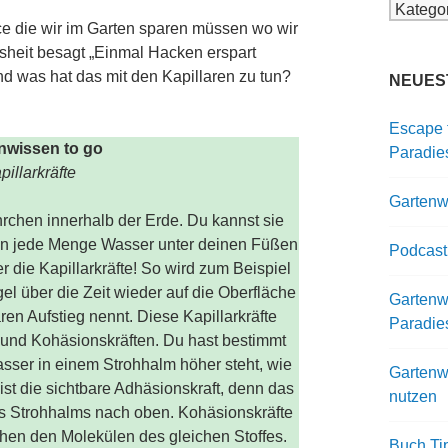
Kategor
ce die wir im Garten sparen müssen wo wir
isheit besagt „Einmal Hacken erspart
und was hat das mit den Kapillaren zu tun?
NEUES
Escape 
nwissen to go
Paradie
pillarkräfte
Gartenwi
hrchen innerhalb der Erde. Du kannst sie
eren jede Menge Wasser unter deinen Füßen
Podcast
r die Kapillarkräfte! So wird zum Beispiel
 über die Zeit wieder auf die Oberfläche
Gartenwi
ren Aufstieg nennt. Diese Kapillarkräfte
Paradie
und Kohäsionskräften. Du hast bestimmt
ser in einem Strohhalm höher steht, wie
Gartenw
st die sichtbare Adhäsionskraft, denn das
nutzen
es Strohhalms nach oben. Kohäsionskräfte
hen den Molekülen des gleichen Stoffes.
Buch Ti