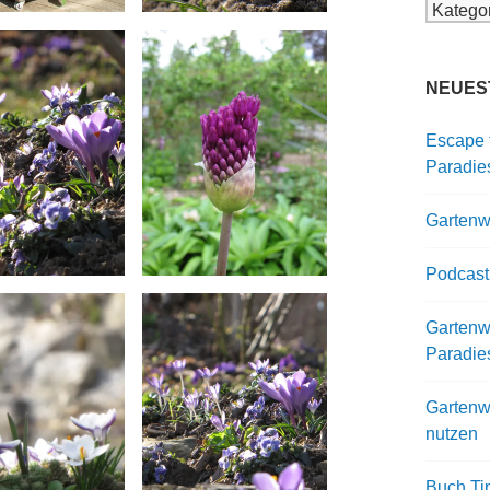
Kategor
NEUES
Escape 
Paradie
Gartenwi
Podcast
Gartenwi
Paradie
Gartenw
nutzen
Buch Ti