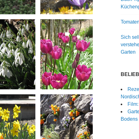
Kücheng
Tomaten
Sich sel
versteh
Garten
BELIE
Rezep
Nordisch
Film
Garte
Bodens 