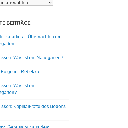
ien
TE BEITRÄGE
to Paradies – Übernachten im
sgarten
ssen: Was ist ein Naturgarten?
 Folge mit Rebekka
ssen: Was ist ein
sgarten?
issen: Kapillarkräfte des Bodens
pp: „Genuss pur aus dem