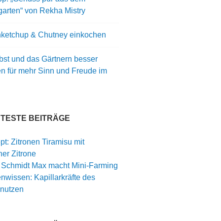
arten“ von Rekha Mistry
ketchup & Chutney einkochen
bst und das Gärtnern besser
en für mehr Sinn und Freude im
BTESTE BEITRÄGE
t: Zitronen Tiramisu mit
er Zitrone
: Schmidt Max macht Mini-Farming
nwissen: Kapillarkräfte des
nutzen