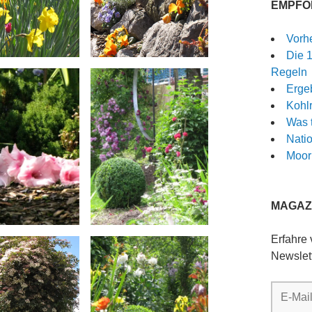
EMPFO
Vorh
Die 
Regeln
Ergeb
Kohlr
Was 
Nati
Moor
MAGAZI
Erfahre
Newslet
E-
Mail-