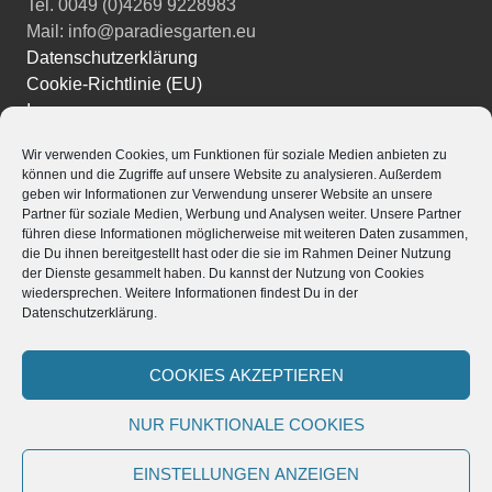
Tel. 0049 (0)4269 9228983
Mail: info@paradiesgarten.eu
Datenschutzerklärung
Cookie-Richtlinie (EU)
Impressum
Wir verwenden Cookies, um Funktionen für soziale Medien anbieten zu
Instagram
können und die Zugriffe auf unsere Website zu analysieren. Außerdem
Facebook
geben wir Informationen zur Verwendung unserer Website an unsere
YouTube
Partner für soziale Medien, Werbung und Analysen weiter. Unsere Partner
führen diese Informationen möglicherweise mit weiteren Daten zusammen,
die Du ihnen bereitgestellt hast oder die sie im Rahmen Deiner Nutzung
der Dienste gesammelt haben. Du kannst der Nutzung von Cookies
wiedersprechen. Weitere Informationen findest Du in der
Datenschutzerklärung.
Powered by
Translate
Stolz präsentiert von WordPress
|
Theme: Edin von
COOKIES AKZEPTIEREN
WordPress.com
.
NUR FUNKTIONALE COOKIES
EINSTELLUNGEN ANZEIGEN