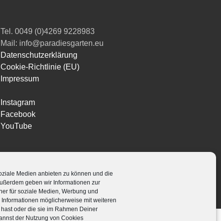
Tel. 0049 (0)4269 9228983
Mail: info@paradiesgarten.eu
Datenschutzerklärung
Cookie-Richtlinie (EU)
Impressum
Instagram
Facebook
YouTube
oziale Medien anbieten zu können und die
 Außerdem geben wir Informationen zur
Powered by
Translate
er für soziale Medien, Werbung und
e Informationen möglicherweise mit weiteren
 hast oder die sie im Rahmen Deiner
annst der Nutzung von Cookies