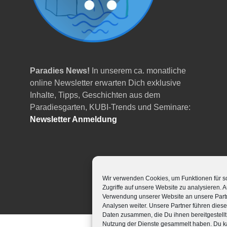
Paradies News!
In unserem ca. monatliche
online Newsletter erwarten Dich exklusive
Inhalte, Tipps, Geschichten aus dem
Paradiesgarten, KUBI-Trends und Seminare:
Newsletter Anmeldung
Wir verwenden Cookies, um Funktionen für s
Zugriffe auf unsere Website zu analysieren.
Verwendung unserer Website an unsere Partn
Analysen weiter. Unsere Partner führen dies
Daten zusammen, die Du ihnen bereitgestellt
Nutzung der Dienste gesammelt haben. Du k