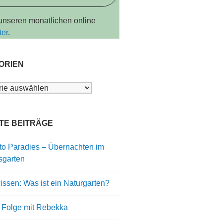
 unseren monatlichen online
ter
.
ORIEN
ien
TE BEITRÄGE
to Paradies – Übernachten im
sgarten
ssen: Was ist ein Naturgarten?
 Folge mit Rebekka