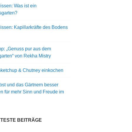
ssen: Was ist ein
sgarten?
issen: Kapillarkräfte des Bodens
pp: „Genuss pur aus dem
arten“ von Rekha Mistry
ketchup & Chutney einkochen
bst und das Gärtnern besser
en für mehr Sinn und Freude im
BTESTE BEITRÄGE