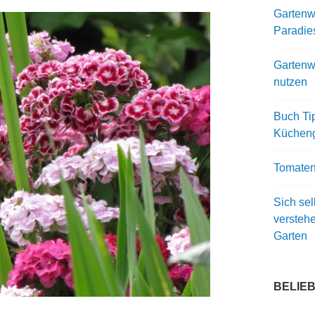
Gartenwi
Paradie
Gartenw
nutzen
Buch Ti
Kücheng
Tomaten
Sich sel
versteh
Garten
BELIE