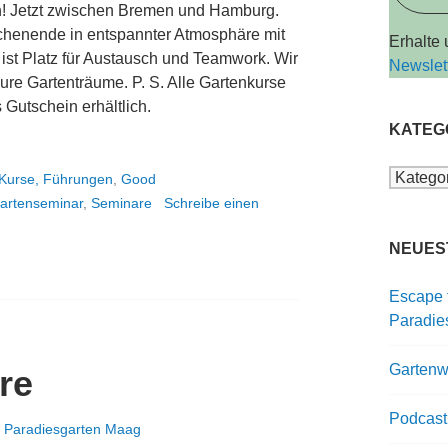
! Jetzt zwischen Bremen und Hamburg.
henende in entspannter Atmosphäre mit
Erhalte
ist Platz für Austausch und Teamwork. Wir
Newslet
re Gartenträume. P. S. Alle Gartenkurse
 Gutschein erhältlich.
KATEG
Kategor
 Kurse, Führungen
,
Good
artenseminar
,
Seminare
Schreibe einen
NEUES
Escape 
Paradie
Gartenwi
re
Podcast
n
Paradiesgarten Maag