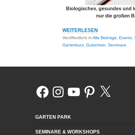
Biologisches, gesundes und 
nur die großen B
2-
WEITERLESEN
TAGES
Veröffentlicht in
Alle Beiträge
,
Events,
KURS:
Gartenkurs
,
Gutschein
,
Seminare
MINI
FARMING
Facebook
Instagram
YouTube
Pinterest
X
GARTEN PARK
SEMINARE & WORKSHOPS