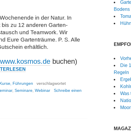
Garte
Bodens 
Toma
Wochenende in der Natur. In
Hühn
 bis zu 12 anderen Garten-
Austausch und Teamwork. Wir
d Eure Gartenträume. P. S. Alle
EMPFO
utschein erhältlich.
Vorh
www.kosmos.de
buchen)
GARTENSEMINARE
Die 
ITERLESEN
Regeln
Ergeb
 Kurse, Führungen
verschlagwortet
Kohlr
eminar
,
Seminare
,
Webinar
Schreibe einen
Was 
Nati
Moor
MAGAZI