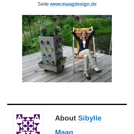
Seite
www.maagdesign.de
About
Sibylle
Maag