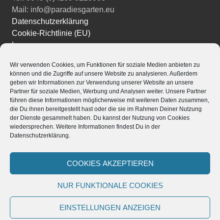
Mail: info@paradiesgarten.eu
Datenschutzerklärung
Cookie-Richtlinie (EU)
Impressum
Wir verwenden Cookies, um Funktionen für soziale Medien anbieten zu
Instagram
können und die Zugriffe auf unsere Website zu analysieren. Außerdem
Facebook
geben wir Informationen zur Verwendung unserer Website an unsere
YouTube
Partner für soziale Medien, Werbung und Analysen weiter. Unsere Partner
führen diese Informationen möglicherweise mit weiteren Daten zusammen,
die Du ihnen bereitgestellt hast oder die sie im Rahmen Deiner Nutzung
der Dienste gesammelt haben. Du kannst der Nutzung von Cookies
wiedersprechen. Weitere Informationen findest Du in der
Datenschutzerklärung.
Powered by
Translate
Stolz präsentiert von WordPress
|
Theme: Edin von
COOKIES AKZEPTIEREN
WordPress.com
.
NUR FUNKTIONALE COOKIES
EINSTELLUNGEN ANZEIGEN