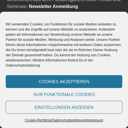
Seminare:
Newsletter Anmeldung
DAS TEAM
Wir verwenden Cookies, um Funktionen für soziale Medien anbieten zu
können und die Zugriffe auf unsere Website zu analysieren. Außerdem
ÖKOLOGISCHE VERANTWORTUNG
geben wir Informationen zur Verwendung unserer Website an unsere
Partner für soziale Medien, Werbung und Analysen weiter. Unsere Partner
führen diese Informationen möglicherweise mit weiteren Daten zusammen,
UNESCO AUSZEICHNUNG
die Du ihnen bereitgestellt hast oder die sie im Rahmen Deiner Nutzung
der Dienste gesammelt haben. Du kannst der Nutzung von Cookies
wiedersprechen. Weitere Informationen findest Du in der
KONTAKT UND ANFAHRT
Datenschutzerklärung.
Tel. 0049 (0)4269 9228983
COOKIES AKZEPTIEREN
Mail: info@paradiesgarten.eu
Datenschutzerklärung
NUR FUNKTIONALE COOKIES
Cookie-Richtlinie (EU)
Impressum
EINSTELLUNGEN ANZEIGEN
Instagram
Cookie-Richtlinie
Datenschutzerklärung
Impressum
Facebook