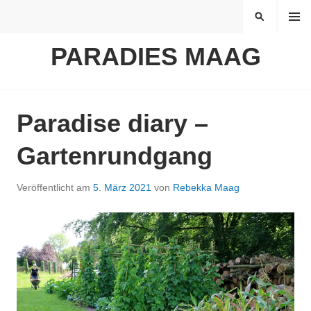
Springe
MENÜ
SUCHEN
zum
Inhalt
PARADIES MAAG
Paradise diary –
Gartenrundgang
Veröffentlicht am
5. März 2021
von
Rebekka Maag