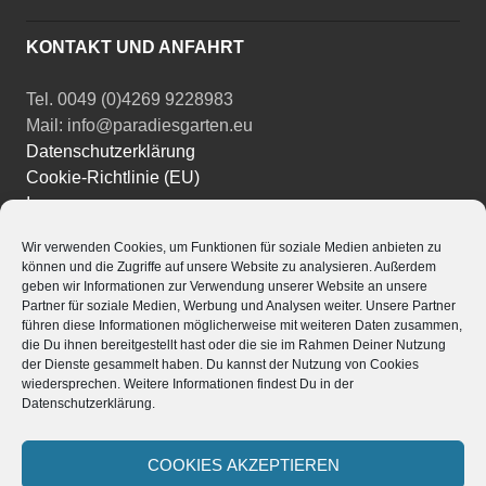
KONTAKT UND ANFAHRT
Tel. 0049 (0)4269 9228983
Mail: info@paradiesgarten.eu
Datenschutzerklärung
Cookie-Richtlinie (EU)
Impressum
Wir verwenden Cookies, um Funktionen für soziale Medien anbieten zu
Instagram
können und die Zugriffe auf unsere Website zu analysieren. Außerdem
Facebook
geben wir Informationen zur Verwendung unserer Website an unsere
YouTube
Partner für soziale Medien, Werbung und Analysen weiter. Unsere Partner
führen diese Informationen möglicherweise mit weiteren Daten zusammen,
die Du ihnen bereitgestellt hast oder die sie im Rahmen Deiner Nutzung
der Dienste gesammelt haben. Du kannst der Nutzung von Cookies
wiedersprechen. Weitere Informationen findest Du in der
Datenschutzerklärung.
Powered by
Translate
Stolz präsentiert von WordPress
|
Theme: Edin von
COOKIES AKZEPTIEREN