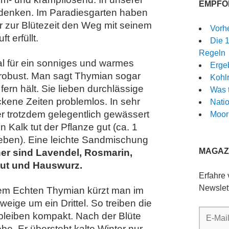
EMPFO
 denken. Im Paradiesgarten haben
 zur Blütezeit den Weg mit seinem
Vorh
ft erfüllt.
Die 
Regeln
al für ein sonniges und warmes
Ergeb
 robust. Man sagt Thymian sogar
Kohlr
ern hält. Sie lieben durchlässige
Was 
kene Zeiten problemlos. In sehr
Nati
r trotzdem gelegentlich gewässert
Moor
Kalk tut der Pflanze gut (ca. 1
geben). Eine leichte Sandmischung
MAGAZI
ner sind Lavendel, Rosmarin,
ut und Hauswurz.
Erfahre
Newslet
dem Echten Thymian kürzt man im
eige um ein Drittel. So treiben die
E-
 bleiben kompakt. Nach der Blüte
Mail-
be. Er übersteht kalte Winter nur