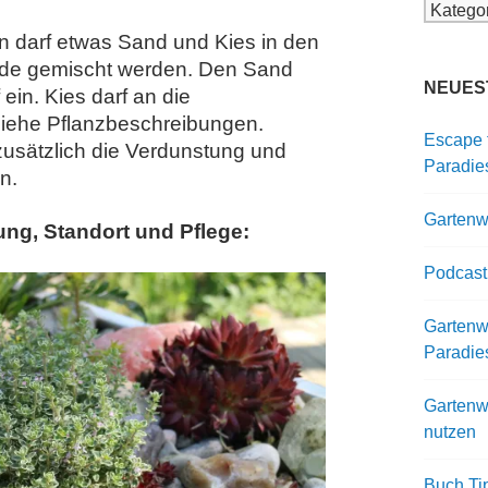
Kategor
n darf etwas Sand und Kies in den
rde gemischt werden. Den Sand
NEUES
 ein. Kies darf an die
siehe Pflanzbeschreibungen.
Escape 
zusätzlich die Verdunstung und
Paradie
n.
Gartenwi
g, Standort und Pflege:
Podcast
Gartenwi
Paradie
Gartenw
nutzen
Buch Ti