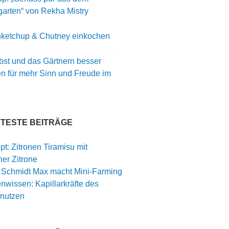
arten“ von Rekha Mistry
ketchup & Chutney einkochen
bst und das Gärtnern besser
en für mehr Sinn und Freude im
BTESTE BEITRÄGE
t: Zitronen Tiramisu mit
er Zitrone
: Schmidt Max macht Mini-Farming
nwissen: Kapillarkräfte des
nutzen