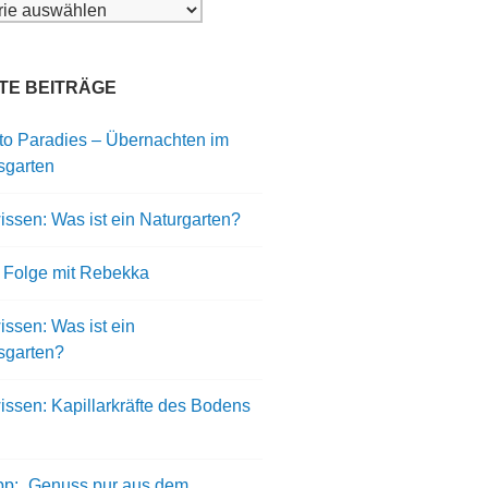
ien
TE BEITRÄGE
to Paradies – Übernachten im
sgarten
ssen: Was ist ein Naturgarten?
 Folge mit Rebekka
ssen: Was ist ein
sgarten?
issen: Kapillarkräfte des Bodens
pp: „Genuss pur aus dem