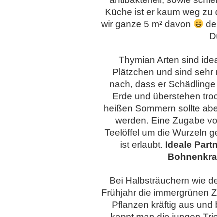
Küche ist er kaum weg zu
wir ganze 5 m² davon
der
Du
Thymian Arten sind ide
Plätzchen und sind sehr
nach, dass er Schädlinge f
Erde und überstehen troc
heißen Sommern sollte abe
werden. Eine Zugabe von 
Teelöffel um die Wurzeln 
ist erlaubt.
Ideale Part
Bohnenkra
Bei Halbsträuchern wie 
Frühjahr die immergrünen Zw
Pflanzen kräftig aus und
kappt man die jungen Trie