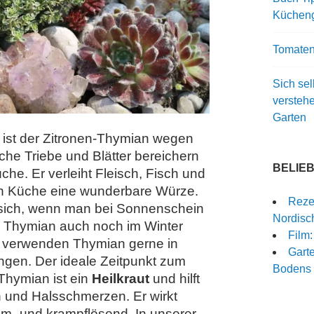
Kücheng
Tomaten
Sich sel
versteh
Garten
ist der Zitronen-Thymian wegen
che Triebe und Blätter bereichern
BELIE
he. Er verleiht Fleisch, Fisch und
en Küche eine wunderbare Würze.
Rezep
 sich, wenn man bei Sonnenschein
Nordisch
n Thymian auch noch im Winter
Film
 verwenden Thymian gerne in
Garte
gen. Der ideale Zeitpunkt zum
Bodens 
 Thymian ist ein
Heilkraut
und hilft
 und Halsschmerzen. Er wirkt
eim- und krampflösend. In unserer