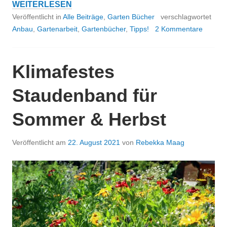
GEMÜSE
WEITERLESEN
IM
Veröffentlicht in
Alle Beiträge
,
Garten Bücher
verschlagwortet
WINTER
Anbau
,
Gartenarbeit
,
Gartenbücher
,
Tipps!
2 Kommentare
ANBAUEN
–
DIE
Klimafestes
TOP
WINTERGEMÜSE
Staudenband für
Sommer & Herbst
Veröffentlicht am
22. August 2021
von
Rebekka Maag