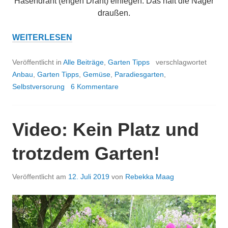
Hasendraht (engen Draht) einlegen. Das hält die Nager
draußen.
WIR
WEITERLESEN
LEGEN
EIN
Veröffentlicht in
Alle Beiträge
,
Garten Tipps
verschlagwortet
FRÜHBEET
Anbau
,
Garten Tipps
,
Gemüse
,
Paradiesgarten
,
AUS
Selbstversorung
6 Kommentare
STROHBALLEN
AN
Video: Kein Platz und
trotzdem Garten!
Veröffentlicht am
12. Juli 2019
von
Rebekka Maag