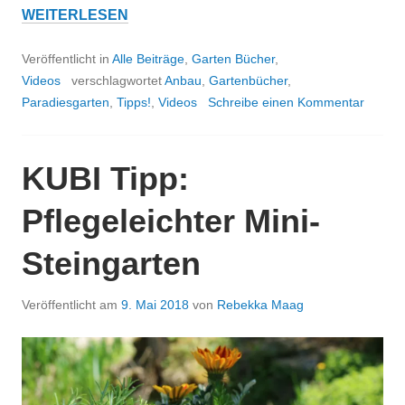
VIDEO:
WEITERLESEN
KEIN
PLATZ
Veröffentlicht in
Alle Beiträge
,
Garten Bücher
,
UND
Videos
verschlagwortet
Anbau
,
Gartenbücher
,
TROTZDEM
Paradiesgarten
,
Tipps!
,
Videos
Schreibe einen Kommentar
GARTEN!
KUBI Tipp:
Pflegeleichter Mini-
Steingarten
Veröffentlicht am
9. Mai 2018
von
Rebekka Maag