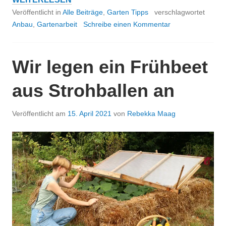
STAUDENBAND
Veröffentlicht in
Alle Beiträge
,
Garten Tipps
verschlagwortet
FÜR
Anbau
,
Gartenarbeit
Schreibe einen Kommentar
SOMMER
&
HERBST
Wir legen ein Frühbeet
aus Strohballen an
Veröffentlicht am
15. April 2021
von
Rebekka Maag