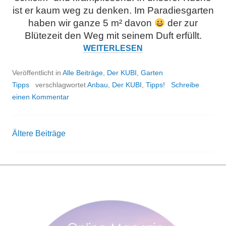
ist er kaum weg zu denken. Im Paradiesgarten
haben wir ganze 5 m² davon
der zur
Blütezeit den Weg mit seinem Duft erfüllt.
KUBI
TIPP:
WEITERLESEN
PFLE
MINI-
Veröffentlicht in
Alle Beiträge
,
Der KUBI
,
Garten
STEI
Tipps
verschlagwortet
Anbau
,
Der KUBI
,
Tipps!
Schreibe
einen Kommentar
Ältere Beiträge
Beitrags-
Navigation