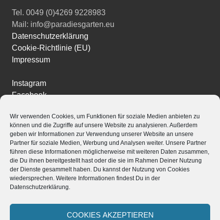
Tel. 0049 (0)4269 9228983
Mail: info@paradiesgarten.eu
Datenschutzerklärung
Cookie-Richtlinie (EU)
Impressum
Instagram
Facebook
YouTube
Wir verwenden Cookies, um Funktionen für soziale Medien anbieten zu
können und die Zugriffe auf unsere Website zu analysieren. Außerdem
geben wir Informationen zur Verwendung unserer Website an unsere
Partner für soziale Medien, Werbung und Analysen weiter. Unsere Partner
führen diese Informationen möglicherweise mit weiteren Daten zusammen,
Powered by
Translate
die Du ihnen bereitgestellt hast oder die sie im Rahmen Deiner Nutzung
der Dienste gesammelt haben. Du kannst der Nutzung von Cookies
Stolz präsentiert von WordPress
|
Theme: Edin von
wiedersprechen. Weitere Informationen findest Du in der
Datenschutzerklärung.
WordPress.com
.
COOKIES AKZEPTIEREN