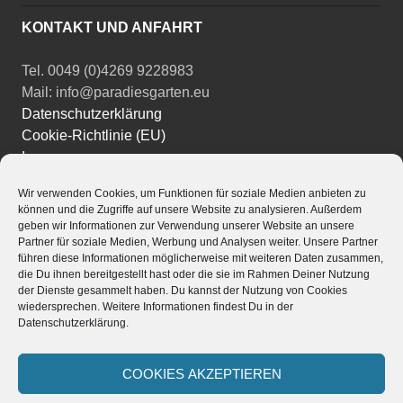
KONTAKT UND ANFAHRT
Tel. 0049 (0)4269 9228983
Mail: info@paradiesgarten.eu
Datenschutzerklärung
Cookie-Richtlinie (EU)
Impressum
Wir verwenden Cookies, um Funktionen für soziale Medien anbieten zu
Instagram
können und die Zugriffe auf unsere Website zu analysieren. Außerdem
Facebook
geben wir Informationen zur Verwendung unserer Website an unsere
Partner für soziale Medien, Werbung und Analysen weiter. Unsere Partner
YouTube
führen diese Informationen möglicherweise mit weiteren Daten zusammen,
die Du ihnen bereitgestellt hast oder die sie im Rahmen Deiner Nutzung
der Dienste gesammelt haben. Du kannst der Nutzung von Cookies
wiedersprechen. Weitere Informationen findest Du in der
Datenschutzerklärung.
Powered by
Translate
Stolz präsentiert von WordPress
|
Theme: Edin von
COOKIES AKZEPTIEREN
WordPress.com
.