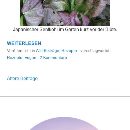
Japanischer Senfkohl im Garten kurz vor der Blüte.
REZEPTE
WEITERLESEN
MIT
Veröffentlicht in
Alle Beiträge
,
Rezepte
verschlagwortet
SENFKOHL
Rezepte
,
Vegan
2 Kommentare
Ältere Beiträge
Beitrags-
Navigation