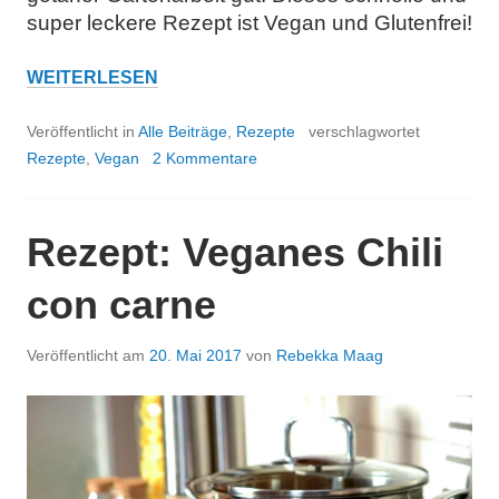
super leckere Rezept ist Vegan und Glutenfrei!
REZEPT:
WEITERLESEN
ROTE
BEETE
Veröffentlicht in
Alle Beiträge
,
Rezepte
verschlagwortet
SUPPE
Rezepte
,
Vegan
2 Kommentare
MIT
ORANGE
&
Rezept: Veganes Chili
INGWER
con carne
Veröffentlicht am
20. Mai 2017
von
Rebekka Maag