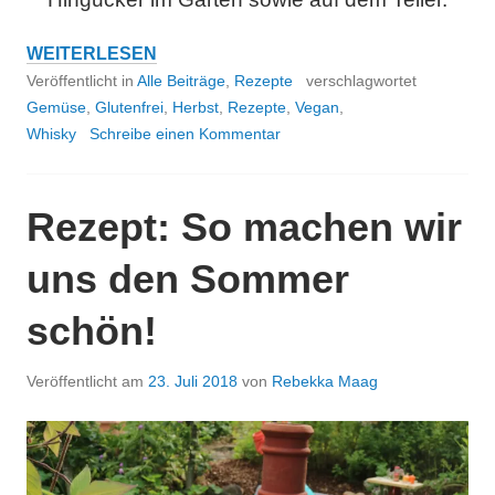
REZEPT:
WEITERLESEN
HOKKAIDO
Veröffentlicht in
Alle Beiträge
,
Rezepte
verschlagwortet
KÜRBIS
Gemüse
,
Glutenfrei
,
Herbst
,
Rezepte
,
Vegan
,
MIT
Whisky
Schreibe einen Kommentar
SÜSSER B
RATAPFELFÜLLUNG
Rezept: So machen wir
uns den Sommer
schön!
Veröffentlicht am
23. Juli 2018
von
Rebekka Maag