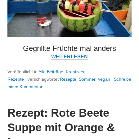
Gegrillte Früchte mal anders
REZEPT:
SO
WEITERLESEN
MACHEN
WIR
Veröffentlicht in
Alle Beiträge
,
Kreatives
,
UNS
Rezepte
verschlagwortet
Rezepte
,
Sommer
,
Vegan
Schreibe
DEN
einen Kommentar
SOMMER
SCHÖN!
Rezept: Rote Beete
Suppe mit Orange &