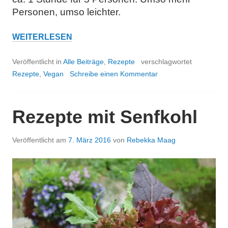
Personen, umso leichter.
REZEPT:
WEITERLESEN
VEGANES
CHILI
Veröffentlicht in
Alle Beiträge
,
Rezepte
verschlagwortet
CON
Rezepte
,
Vegan
Schreibe einen Kommentar
CARNE
Rezepte mit Senfkohl
Veröffentlicht am
7. März 2016
von
Rebekka Maag