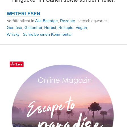
REZEPT:
WEITERLESEN
HOKKAIDO
Veröffentlicht in
Alle Beiträge
,
Rezepte
verschlagwortet
KÜRBIS
Gemüse
,
Glutenfrei
,
Herbst
,
Rezepte
,
Vegan
,
MIT
Whisky
Schreibe einen Kommentar
SÜSSER B
RATAPFELFÜLLUNG
Save