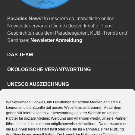
Paradies News!
In unserem ca. monatliche online
Newsletter erwarten Dich exklusive Inhalte, Tipps,
Geschichten aus dem Paradiesgarten, KUBI-Trends und
Seminare:
Newsletter Anmeldung
DAS TEAM
ÖKOLOGISCHE VERANTWORTUNG
UNESCO AUSZEICHNUNG
KONTAKT UND ANFAHRT
Wir verwenden Cookies, um Funktionen für soziale Medien anbieten zu
können und die Zugriffe auf unsere Website zu analysieren. Außerdem
geben wir Informationen zur Verwendung unserer Website an unsere
Tel. 0049 (0)4269 9228983
Partner für soziale Medien, Werbung und Analysen weiter. Unsere Partner
Mail: info@paradiesgarten.eu
führen diese Informationen möglicherweise mit weiteren Daten zusammen,
Datenschutzerklärung
die Du ihnen bereitgestellt hast oder die sie im Rahmen Deiner Nutzung
der Dienste gesammelt haben. Du kannst der Nutzung von Cookies