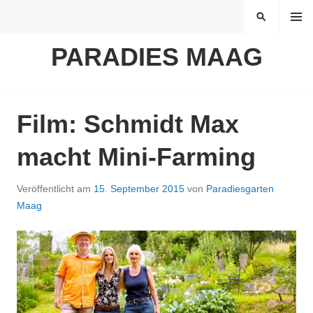
Springe
MENÜ
SUCHEN
zum
Inhalt
PARADIES MAAG
Film: Schmidt Max
macht Mini-Farming
Veröffentlicht am
15. September 2015
von
Paradiesgarten
Maag