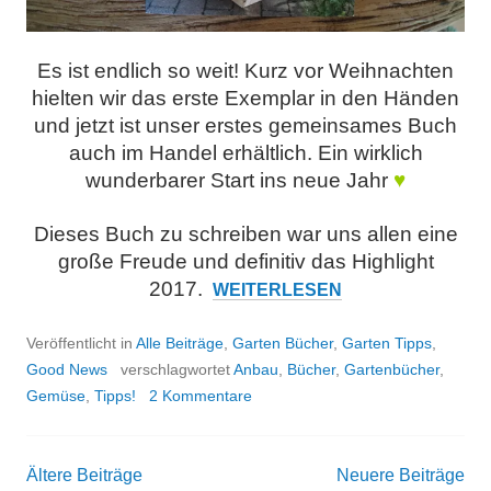
Es ist endlich so weit! Kurz vor Weihnachten
hielten wir das erste Exemplar in den Händen
und jetzt ist unser erstes gemeinsames Buch
auch im Handel erhältlich. Ein wirklich
wunderbarer Start ins neue Jahr
♥
Dieses Buch zu schreiben war uns allen eine
große Freude und definitiv das Highlight
2017.
UNSER
WEITERLESEN
NEUES
BUCH!
Veröffentlicht in
Alle Beiträge
,
Garten Bücher
,
Garten Tipps
,
„VERTIKALES
Good News
verschlagwortet
Anbau
,
Bücher
,
Gartenbücher
,
GEMÜSE“
Gemüse
,
Tipps!
2 Kommentare
Ältere Beiträge
Neuere Beiträge
Beitrags-