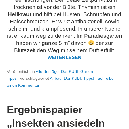
trocknen ist vor der Blüte. Thymian ist ein
Heilkraut
und hilft bei Husten, Schnupfen und
Halsschmerzen. Er wirkt antibakteriell, sowie
schleim- und krampflösend. In unserer Küche
ist er kaum weg zu denken. Im Paradiesgarten
haben wir ganze 5 m² davon
der zur
Blütezeit den Weg mit seinem Duft erfüllt.
KUBI
TIPP:
WEITERLESEN
PFLE
MINI-
Veröffentlicht in
Alle Beiträge
,
Der KUBI
,
Garten
STEI
Tipps
verschlagwortet
Anbau
,
Der KUBI
,
Tipps!
Schreibe
einen Kommentar
Ergebnispapier
„Insekten ansiedeln