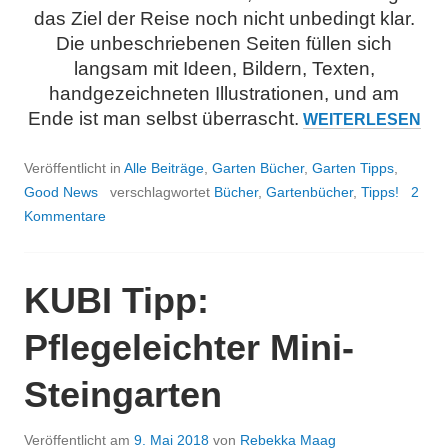
das Ziel der Reise noch nicht unbedingt klar.
Die unbeschriebenen Seiten füllen sich
langsam mit Ideen, Bildern, Texten,
handgezeichneten Illustrationen, und am
Ende ist man selbst überrascht.
UNSER
WEITERLESEN
NEUES
BUCH
Veröffentlicht in
Alle Beiträge
,
Garten Bücher
,
Garten Tipps
,
„KEIN
Good News
verschlagwortet
Bücher
,
Gartenbücher
,
Tipps!
2
PLATZ
Kommentare
UND
TROTZDEM
GARTEN“
KUBI Tipp:
Pflegeleichter Mini-
Steingarten
Veröffentlicht am
9. Mai 2018
von
Rebekka Maag