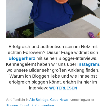
Erfolgreich und authentisch sein im Netz mit
echten Followern? Dieser Frage widmet sich
Bloggerherz
mit seinen Blogger-Interviews.
Kennengelernt haben wir uns über
Instagram
,
wo unsere Bilder sehr großen Anklang finden.
Warum ich Bloggen liebe und wie Ihr selbst
erfolgreich bloggen könnt, erfahrt Ihr hier im
Interview:
INTERVIEW
WEITERLESEN
BEI
BLOGGERHERZ
Veröffentlicht in
Alle Beiträge
,
Good News
verschlagwortet
ÜBER
Bloggen
,
Tipps!
2 Kommentare