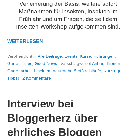
Verfeinerung der Basis, weitere sofort
Maßnahmen für Insekten, Insekten im
Frühjahr und um Fragen, die seit dem
Insekten-Workshop aufgekommen sind.
ERGEBNISPAPIER
WEITERLESEN
„INSEKTEN
ANSIEDELN
Veröffentlicht in
Alle Beiträge
,
Events, Kurse, Führungen
,
UND
Garten Tipps
,
Good News
verschlagwortet
Anbau
,
Bienen
,
UNTERSTÜTZEN“
Gartenarbeit
,
Insekten
,
naturnahe Stoffkreisläufe
,
Nützlinge
,
TEIL
Tipps!
2 Kommentare
2
Interview bei
Bloggerherz über
ehrliches Bloggen